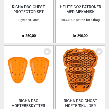
XL-Svart
3
RICHA D3O CHEST
HELITE CO2 PATRONER
XS-Hi-viz
2
PROTECTOR SET
MED MEKANISK
XS-Svart
2
UTLØSNING
Brystbeskytter
60CC CO2 patron for airbag
XXL
5
S
13
M
15
kr 250,00
kr 290,00
L
16
XL
14
2XL
2
3XL
7
4XL
2
5XL
2
6XL
2
Pris
Fra
150
NOK
til
9790
NOK
44
RICHA D3O
RICHA D3O GHOST
HOFTEBESKYTTER
HOFTE/SKULDER
Nullstill