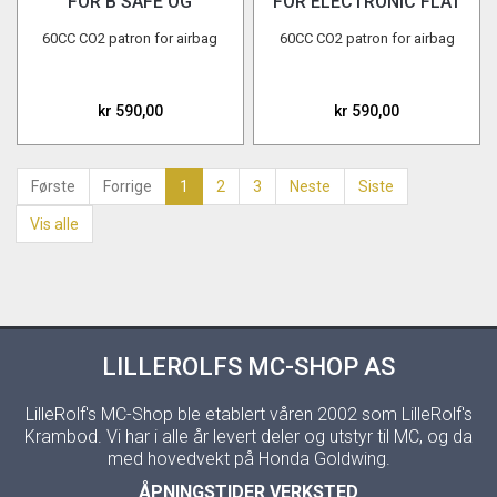
FOR B'SAFE OG
FOR ELECTRONIC FLAT
ELECTRONIC
KONTAKT 60CC
60CC CO2 patron for airbag
60CC CO2 patron for airbag
kr 590,00
kr 590,00
Første
Forrige
1
2
3
Neste
Siste
Vis alle
LILLEROLFS MC-SHOP AS
LilleRolf's MC-Shop ble etablert våren 2002 som LilleRolf's
Krambod. Vi har i alle år levert deler og utstyr til MC, og da
med hovedvekt på Honda Goldwing.
ÅPNINGSTIDER VERKSTED