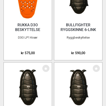
RUKKA D3O
BULLFIGHTER
BESKYTTELSE
RYGGSKINNE 6-LINK
SHOULDER LP1 L1
D3O LP1 Knær
Ryggbeskyttelse
kr 575,00
kr 590,00