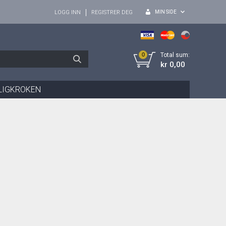
MIN SIDE
LOGG INN
REGISTRER DEG
0
Total sum:
kr 0,00
LIGKROKEN