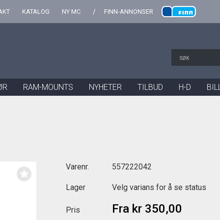
AKT
KATALOG
NY MC
FINN-ANNONSER
ØR
RAM-MOUNTS
NYHETER
TILBUD
H-D
BIL
Varenr.
557222042
Lager
Velg varians for å se status
Fra
kr 350,00
Pris