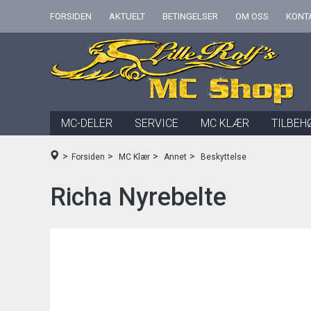
FORSIDEN
AKTUELT
BETINGELSER
OM OSS
KONT
MC-DELER
SERVICE
MC KLÆR
TILBEH
>
>
>
>
Forsiden
MC Klær
Annet
Beskyttelse
Richa Nyrebelte