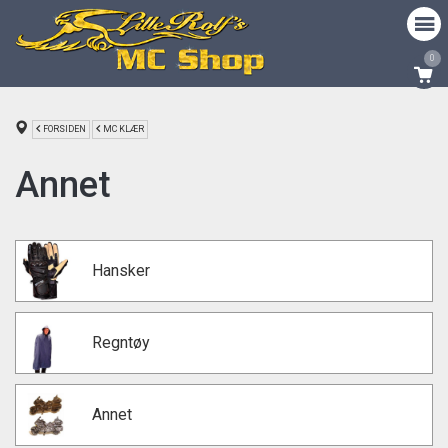
0
FORSIDEN
MC KLÆR
Annet
Hansker
Regntøy
Annet