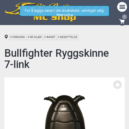
For å legge varen i din ønskeliste, vennligst velg:
Størrelse
0
FORSIDEN
MC KLÆR
ANNET
BESKYTTELSE
Bullfighter Ryggskinne
7-link