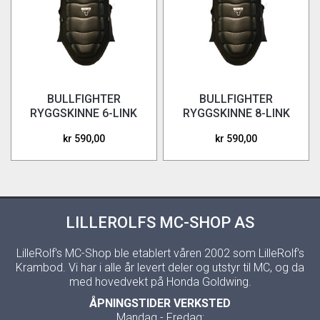
BULLFIGHTER
BULLFIGHTER
RYGGSKINNE 6-LINK
RYGGSKINNE 8-LINK
kr 590,00
kr 590,00
LILLEROLFS MC-SHOP AS
LilleRolf's MC-Shop ble etablert våren 2002 som LilleRolf's
Krambod. Vi har i alle år levert deler og utstyr til MC, og da
med hovedvekt på Honda Goldwing.
ÅPNINGSTIDER VERKSTED
Mandag - Fredag: