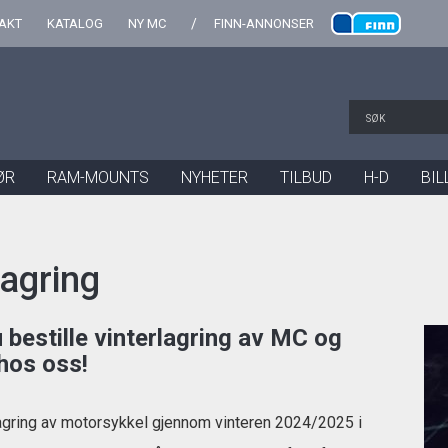
AKT
KATALOG
NY MC
FINN-ANNONSER
ØR
RAM-MOUNTS
NYHETER
TILBUD
H-D
BIL
lagring
 bestille vinterlagring av MC og
 hos oss!
rlagring av motorsykkel gjennom vinteren 2024/2025 i