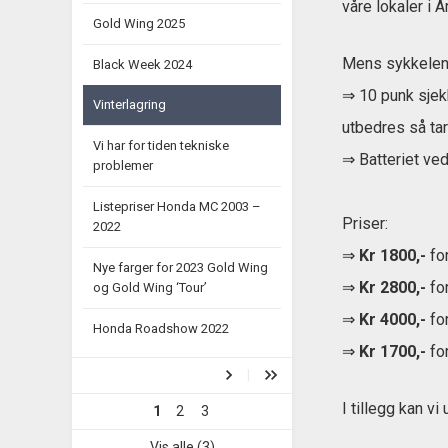
våre lokaler i A
Gold Wing 2025
Mens sykkelen 
Black Week 2024
⇒ 10 punk sje
Vinterlagring
utbedres så tar
Vi har for tiden tekniske
⇒ Batteriet ved
problemer
Listepriser Honda MC 2003 –
Priser:
2022
⇒
Kr 1800,-
fo
Nye farger for 2023 Gold Wing
⇒
Kr 2800,-
fo
og Gold Wing ‘Tour’
⇒
Kr 4000,-
for
Honda Roadshow 2022
⇒
Kr 1700,-
for
I tillegg kan vi
1
2
3
Vis alle (3)