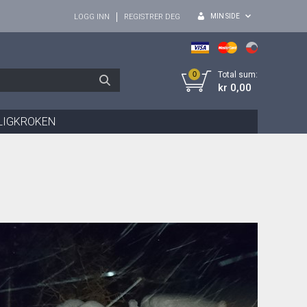
MIN SIDE
LOGG INN
REGISTRER DEG
0
Total sum:
kr 0,00
LIGKROKEN