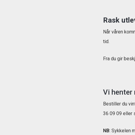
Rask utle
Når våren komme
tid.
Fra du gir beskj
Vi henter
Bestiller du vi
36 09 09 eller 
NB
: Sykkelen m