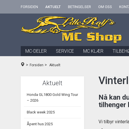
FORSIDEN
AKTUELT
BETINGELSER
OM OSS
KONT
MC-DELER
SERVICE
MC KLÆR
TILBEH
>
>
Forsiden
Aktuelt
Vinter
Aktuelt
Honda GL1800 Gold Wing Tour
Nå kan du
– 2026
tilhenger
Black week 2025
Vi tilbyr vinte
Åpent hus 2025