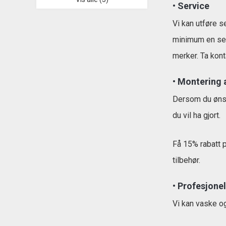
•
Service
Vi kan utføre s
minimum en serv
merker. Ta konta
•
Montering a
Dersom du ønske
du vil ha gjort.
Få 15% rabatt p
tilbehør.
•
Profesjonel
Vi kan vaske og