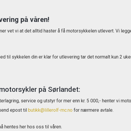
vering på våren!
r vet vi at det alltid haster å få motorsykkelen utlevert. Vi legger
ed til sykkelen din er klar for utlevering tar det normalt kun 2 uker
 motorsykler på Sørlandet:
nterlagring, service og utstyr for mer enn kr. 5 000,- henter vi mo
send epost til
butikk@lillerolf-mc.no
for nærmere avtale.
å hentes her hos oss til våren.