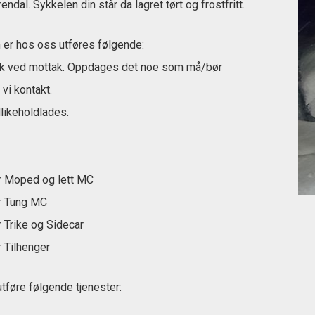
rendal. Sykkelen din står da lagret tørt og frostfritt.
er hos oss utføres følgende:
kk ved mottak. Oppdages det noe som må/bør
 vi kontakt.
likeholdlades.
r Moped og lett MC
r Tung MC
 Trike og Sidecar
 Tilhenger
 utføre følgende tjenester: