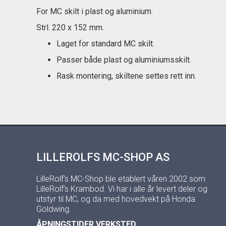
For MC skilt i plast og aluminium.
Strl. 220 x 152 mm.
Laget for standard MC skilt.
Passer både plast og aluminiumsskilt.
Rask montering, skiltene settes rett inn.
LILLEROLFS MC-SHOP AS
LilleRolf's MC-Shop ble etablert våren 2002 som
LilleRolf's Krambod. Vi har i alle år levert deler og
utstyr til MC, og da med hovedvekt på Honda
Goldwing.
ÅPNINGSTIDER VERKSTED