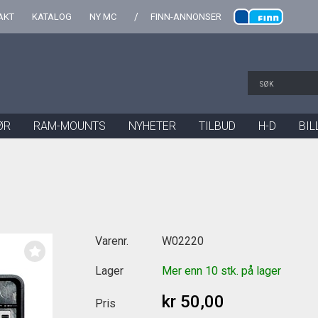
AKT
KATALOG
NY MC
FINN-ANNONSER
ØR
RAM-MOUNTS
NYHETER
TILBUD
H-D
BIL
Varenr.
W02220
Lager
Mer enn 10 stk. på lager
kr 50,00
Pris