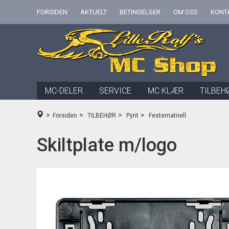
FORSIDEN
AKTUELT
BETINGELSER
OM OSS
KONT
MC-DELER
SERVICE
MC KLÆR
TILBEH
>
>
>
>
Forsiden
TILBEHØR
Pynt
Festematriell
Skiltplate m/logo