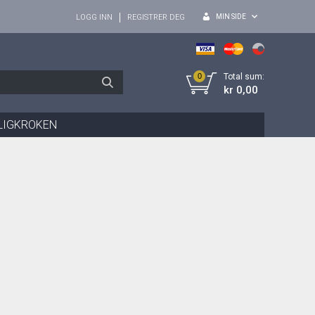
MIN SIDE
LOGG INN
REGISTRER DEG
0
Total sum:
kr 0,00
LIGKROKEN