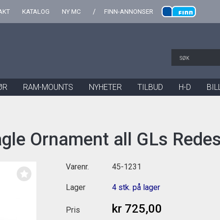
AKT
KATALOG
NY MC
FINN-ANNONSER
ØR
RAM-MOUNTS
NYHETER
TILBUD
H-D
BIL
gle Ornament all GLs Redes
Varenr.
45-1231
Lager
4 stk. på lager
kr 725,00
Pris