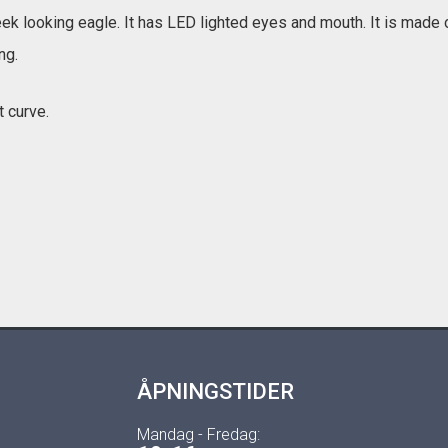
ek looking eagle. It has LED lighted eyes and mouth. It is mad
ng.
t curve.
ÅPNINGSTIDER
Mandag - Fredag: