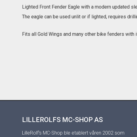
Lighted Front Fender Eagle with a modern updated sle
The eagle can be used unlit or if lighted, requires drilli
Fits all Gold Wings and many other bike fenders with i
LILLEROLFS MC-SHOP AS
LilleRolf's MC-Shop ble etablert våren 2002 som