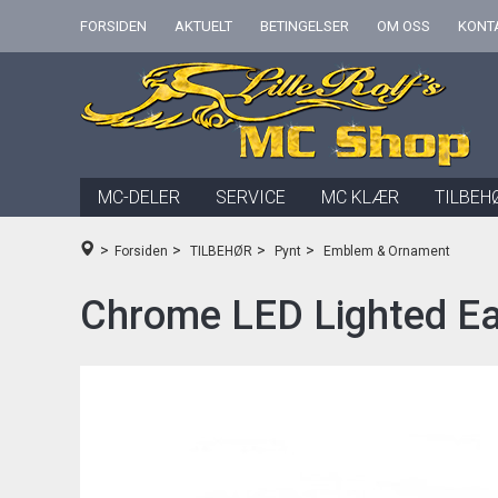
FORSIDEN
AKTUELT
BETINGELSER
OM OSS
KONT
MC-DELER
SERVICE
MC KLÆR
TILBEH
>
>
>
>
Forsiden
TILBEHØR
Pynt
Emblem & Ornament
Chrome LED Lighted Ea