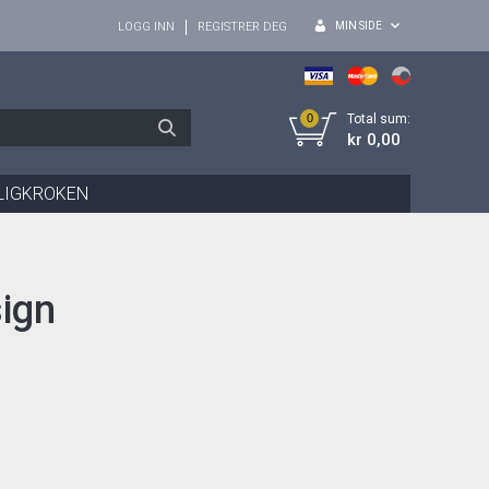
MIN SIDE
LOGG INN
REGISTRER DEG
0
Total sum:
kr 0,00
LIGKROKEN
ign