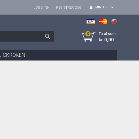
MIN SIDE
LOGG INN
REGISTRER DEG
0
Total sum:
kr 0,00
LIGKROKEN