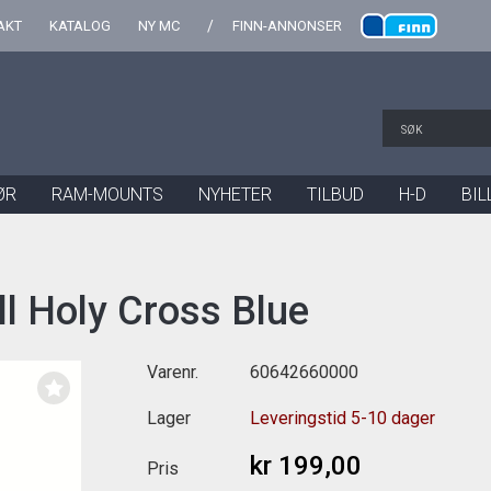
AKT
KATALOG
NY MC
FINN-ANNONSER
ØR
RAM-MOUNTS
NYHETER
TILBUD
H-D
BIL
ll Holy Cross Blue
Varenr.
60642660000
Lager
Leveringstid 5-10 dager
kr 199,00
Pris