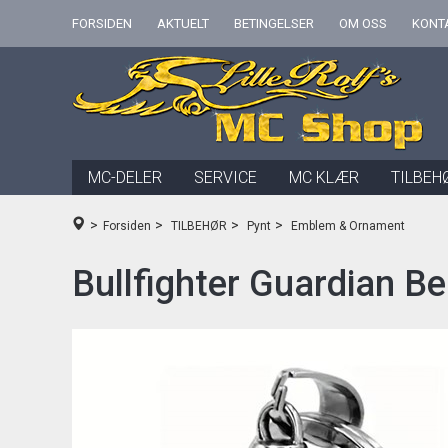
FORSIDEN
AKTUELT
BETINGELSER
OM OSS
KONT
MC-DELER
SERVICE
MC KLÆR
TILBEH
>
>
>
>
Forsiden
TILBEHØR
Pynt
Emblem & Ornament
Bullfighter Guardian Be