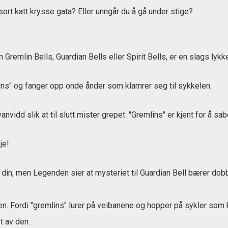
 sort katt krysse gata? Eller unngår du å gå under stige?
remlin Bells, Guardian Bells eller Spirit Bells, er en slags lykk
ins" og fanger opp onde ånder som klamrer seg til sykkelen.
anvidd slik at til slutt mister grepet. "Gremlins" er kjent for å s
je!
din, men Legenden sier at mysteriet til Guardian Bell bærer dobbe
n. Fordi "gremlins" lurer på veibanene og hopper på sykler som 
t av den.