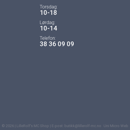
Torsdag:
10-18
Lørdag:
10-14
Telefon:
38 36 09 09
© 2026 | LilleRolf's MC Shop | E-post: butikk@lillerolf-mc.no
Uni Micro Web