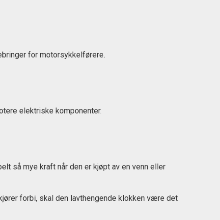
ebringer for motorsykkelførere.
abotere elektriske komponenter.
lt så mye kraft når den er kjøpt av en venn eller
kjører forbi, skal den lavthengende klokken være det