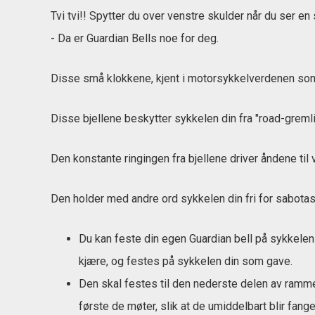
Tvi tvi!! Spytter du over venstre skulder når du ser en
- Da er Guardian Bells noe for deg.
Disse små klokkene, kjent i motorsykkelverdenen som G
Disse bjellene beskytter sykkelen din fra "road-greml
Den konstante ringingen fra bjellene driver åndene til v
Den holder med andre ord sykkelen din fri for sabotas
Du kan feste din egen Guardian bell på sykkelen 
kjære, og festes på sykkelen din som gave.
Den skal festes til den nederste delen av ramme
første de møter, slik at de umiddelbart blir fange