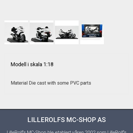
Modell i skala 1:18
Material Die cast with some PVC parts
LILLEROLFS MC-SHOP AS
LilleRolf's MC-Shop ble etablert våren 2002 som LilleRolf's