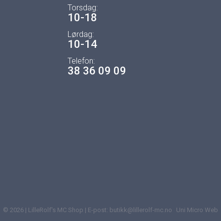
Torsdag:
10-18
Lørdag:
10-14
Telefon:
38 36 09 09
© 2026 | LilleRolf's MC Shop | E-post: butikk@lillerolf-mc.no
Uni Micro Web