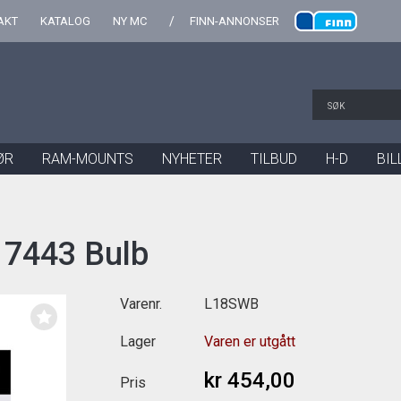
AKT
KATALOG
NY MC
FINN-ANNONSER
ØR
RAM-MOUNTS
NYHETER
TILBUD
H-D
BIL
 7443 Bulb
Varenr.
L18SWB
Lager
Varen er utgått
kr 454,00
Pris