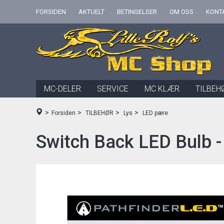
FORSIDEN
AKTUELT
BETINGELSER
OM OSS
KONT
MC-DELER
SERVICE
MC KLÆR
TILBEH
>
>
>
>
Forsiden
TILBEHØR
Lys
LED pære
Switch Back LED Bulb -