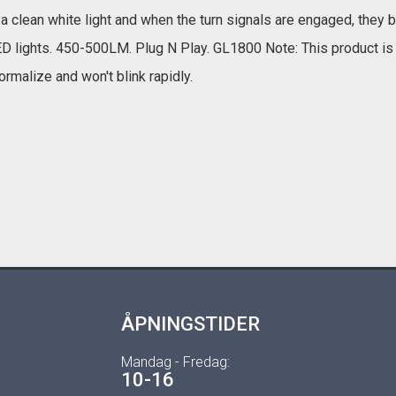
 clean white light and when the turn signals are engaged, they b
LED lights. 450-500LM. Plug N Play. GL1800 Note: This product
normalize and won't blink rapidly.
ÅPNINGSTIDER
Mandag - Fredag:
10-16