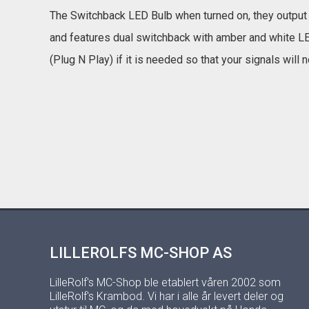
The Switchback LED Bulb when turned on, they output a
and features dual switchback with amber and white 
(Plug N Play) if it is needed so that your signals will 
LILLEROLFS MC-SHOP AS
LilleRolf's MC-Shop ble etablert våren 2002 som
LilleRolf's Krambod. Vi har i alle år levert deler og