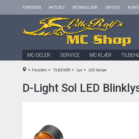
FORSIDEN
AKTUELT
BETINGELSER
OM OSS
KONT
MC-DELER
SERVICE
MC KLÆR
TILBEH
>
>
>
>
Forsiden
TILBEHØR
Lys
LED lampe
D-Light Sol LED Blinkly