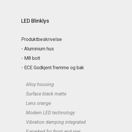
LED Blinklys
Produktbeskrivelse
- Aluminium hus
- M8 bolt
- ECE Godkjent fremme og bak
Alloy housing
Surface black matte
Lens orange
Modern LED technology
Vibration damping integrated
E-marked for front and rear