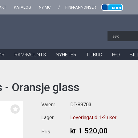
AKT
KATALOG
NY MC
FINN-ANNONSER
ØR
RAM-MOUNTS
NYHETER
TILBUD
H-D
BIL
s - Oransje glass
Varenr.
DT-88703
Lager
Leveringstid 1-2 uker
kr 1 520,00
Pris