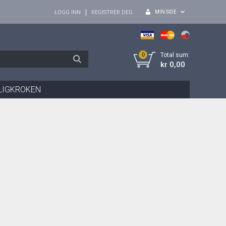
MIN SIDE
LOGG INN
REGISTRER DEG
0
Total sum:
kr 0,00
LIGKROKEN