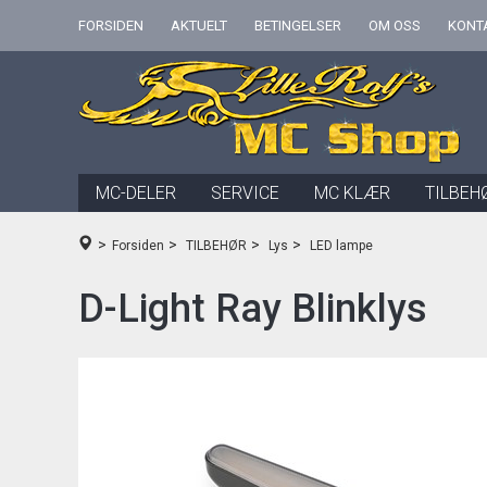
FORSIDEN
AKTUELT
BETINGELSER
OM OSS
KONT
MC-DELER
SERVICE
MC KLÆR
TILBEH
>
>
>
>
Forsiden
TILBEHØR
Lys
LED lampe
D-Light Ray Blinklys