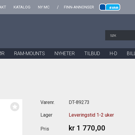
AKT
KATALOG
NY MC
FINN-ANNONSER
ØR
RAM-MOUNTS
NYHETER
TILBUD
H-D
BIL
Varenr.
DT-89273
Lager
Leveringstid 1-2 uker
kr 1 770,00
Pris