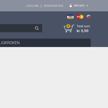
MIN SIDE
LOGG INN
REGISTRER DEG
0
Total sum:
kr 0,00
LIGKROKEN