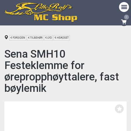
0
FORSIDEN
TILBEHØR
LYD
HEADSET
Sena SMH10
Festeklemme for
ørepropphøyttalere, fast
bøylemik