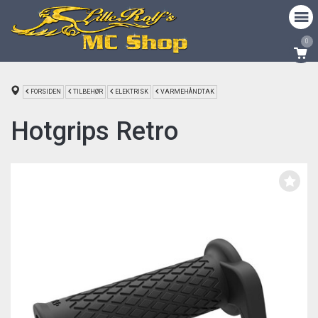
0
FORSIDEN
TILBEHØR
ELEKTRISK
VARMEHÅNDTAK
Hotgrips Retro