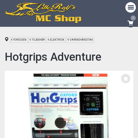
0
FORSIDEN
TILBEHØR
ELEKTRISK
VARMEHÅNDTAK
Hotgrips Adventure