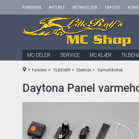
FORSIDEN
AKTUELT
BETINGELSER
OM OSS
KONT
MC-DELER
SERVICE
MC KLÆR
TILBEH
>
>
>
>
Forsiden
TILBEHØR
Elektrisk
Varmehåndtak
Daytona Panel varmehol