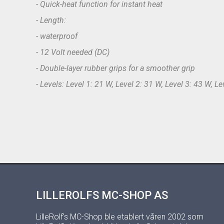
- Quick-heat function for instant heat
- Length:
- waterproof
- 12 Volt needed (DC)
- Double-layer rubber grips for a smoother grip
- Levels: Level 1: 21 W, Level 2: 31 W, Level 3: 43 W, L
LILLEROLFS MC-SHOP AS
LilleRolf's MC-Shop ble etablert våren 2002 som