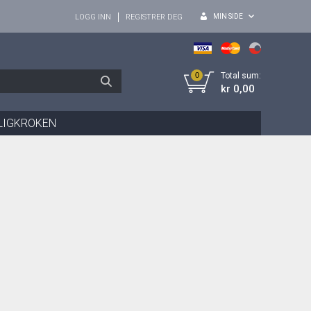
MIN SIDE
LOGG INN
REGISTRER DEG
0
Total sum:
kr 0,00
LIGKROKEN