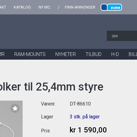
AKT
KATALOG
NY MC
FINN-ANNONSER
ØR
RAM-MOUNTS
NYHETER
TILBUD
H-D
BIL
ker til 25,4mm styre
Varenr.
DT-86610
Lager
3 stk. på lager
kr 1 590,00
Pris