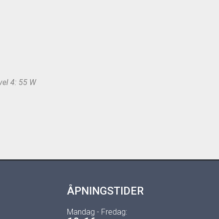
evel 4: 55 W
ÅPNINGSTIDER
Mandag - Fredag: