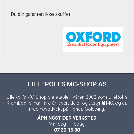
Du blir garantert ikke skuffet.
LILLEROLFS MC-SHOP AS
LilleRolf's MC-Shop ble etablert våren 2002 som LilleRolf's
Krambod. Vi har i alle år levert deler og utstyr til MC, og da
med hovedvekt på Honda Goldwing.
ÅPNINGSTIDER VERKSTED
Mandag - Fredag:
07:30-15:30