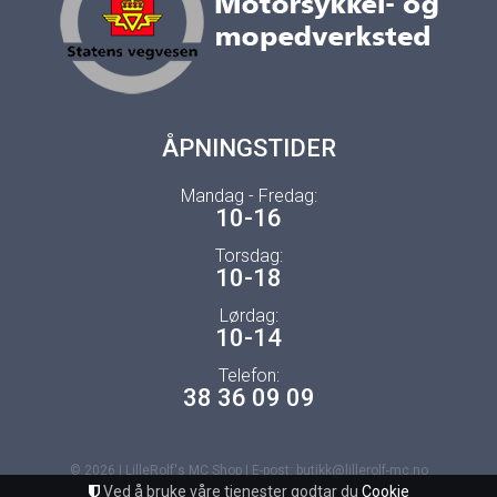
ÅPNINGSTIDER
Mandag - Fredag:
10-16
Torsdag:
10-18
Lørdag:
10-14
Telefon:
38 36 09 09
© 2026 | LilleRolf's MC Shop | E-post: butikk@lillerolf-mc.no
Ved å bruke våre tjenester godtar du
Cookie