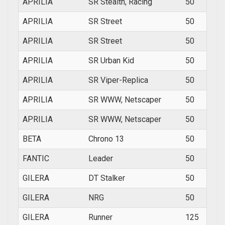
APRILIA
SR Stealth, Racing
50
1997
APRILIA
SR Street
50
2003
APRILIA
SR Street
50
2003
APRILIA
SR Urban Kid
50
1993
APRILIA
SR Viper-Replica
50
1994
APRILIA
SR WWW, Netscaper
50
1997
APRILIA
SR WWW, Netscaper
50
1997
BETA
Chrono 13
50
1994
FANTIC
Leader
50
1995
GILERA
DT Stalker
50
2001
GILERA
NRG
50
1994
GILERA
Runner
125
1995