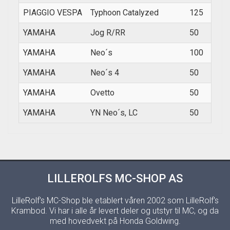
PIAGGIO VESPA
Typhoon Catalyzed
125
2002
YAMAHA
Jog R/RR
50
2002
YAMAHA
Neo´s
100
2000
YAMAHA
Neo´s 4
50
1997
YAMAHA
Ovetto
50
1996
YAMAHA
YN Neo´s, LC
50
1997
LILLEROLFS MC-SHOP AS
LilleRolf's MC-Shop ble etablert våren 2002 som LilleRolf's
Krambod. Vi har i alle år levert deler og utstyr til MC, og da
med hovedvekt på Honda Goldwing.