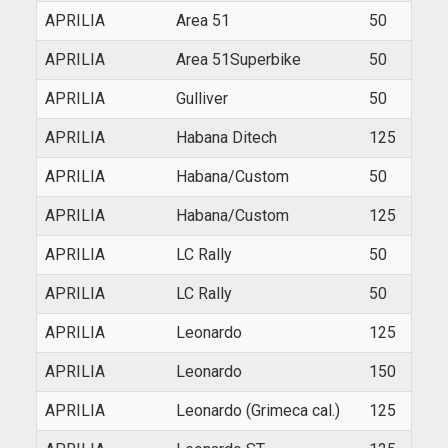
APRILIA
Area 51
50
1999
APRILIA
Area 51Superbike
50
2000
APRILIA
Gulliver
50
1996
APRILIA
Habana Ditech
125
2002
APRILIA
Habana/Custom
50
1999
APRILIA
Habana/Custom
125
2000
APRILIA
LC Rally
50
1996
APRILIA
LC Rally
50
1996
APRILIA
Leonardo
125
1996
APRILIA
Leonardo
150
1997
APRILIA
Leonardo (Grimeca cal.)
125
1999