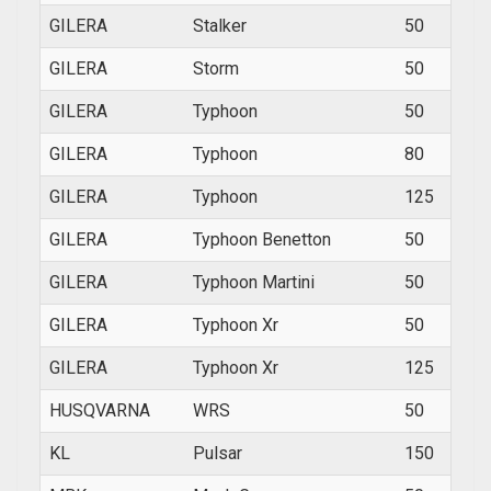
GILERA
Stalker
50
1997
GILERA
Storm
50
1994
GILERA
Typhoon
50
1993
GILERA
Typhoon
80
1995
GILERA
Typhoon
125
1995
GILERA
Typhoon Benetton
50
1993
GILERA
Typhoon Martini
50
1996
GILERA
Typhoon Xr
50
1996
GILERA
Typhoon Xr
125
1995
HUSQVARNA
WRS
50
1998
KL
Pulsar
150
2000