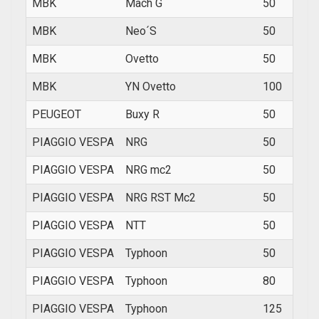
MBK
Mach G
50
2002
MBK
Neo´S
50
1994
MBK
Ovetto
50
1997
MBK
YN Ovetto
100
2000
PEUGEOT
Buxy R
50
1993
PIAGGIO VESPA
NRG
50
1996
PIAGGIO VESPA
NRG mc2
50
1997
PIAGGIO VESPA
NRG RST Mc2
50
1996
PIAGGIO VESPA
NTT
50
1994
PIAGGIO VESPA
Typhoon
50
1994
PIAGGIO VESPA
Typhoon
80
1996
PIAGGIO VESPA
Typhoon
125
1996