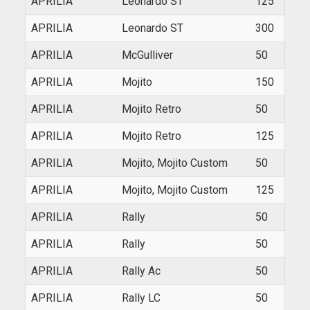
APRILIA
Leonardo ST
125
2003
APRILIA
Leonardo ST
300
2005
APRILIA
McGulliver
50
2000
APRILIA
Mojito
150
2003
APRILIA
Mojito Retro
50
1994
APRILIA
Mojito Retro
125
1999
APRILIA
Mojito, Mojito Custom
50
1994
APRILIA
Mojito, Mojito Custom
125
2002
APRILIA
Rally
50
1995
APRILIA
Rally
50
1995
APRILIA
Rally Ac
50
1996
APRILIA
Rally LC
50
1992