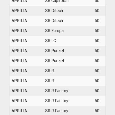
APRILIA
SR Capirossi
50
1998
APRILIA
SR Ditech
50
2001
APRILIA
SR Ditech
50
2001
APRILIA
SR Europa
50
1993
APRILIA
SR LC
50
1994
APRILIA
SR Purejet
50
2003
APRILIA
SR Purejet
50
2003
APRILIA
SR R
50
2005
APRILIA
SR R
50
2005
APRILIA
SR R Factory
50
2003
APRILIA
SR R Factory
50
2003
APRILIA
SR R Factory
50
2009