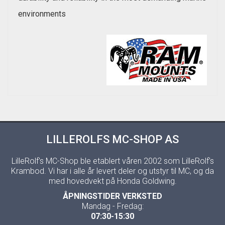
environments
LILLEROLFS MC-SHOP AS
LilleRolf's MC-Shop ble etablert våren 2002 som LilleRolf's
Krambod. Vi har i alle år levert deler og utstyr til MC, og da
med hovedvekt på Honda Goldwing.
ÅPNINGSTIDER VERKSTED
Mandag - Fredag:
07:30-15:30