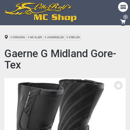
0
FORSIDEN
MC KLÆR
UNDERDELER
STØVLER
Gaerne G Midland Gore-
Tex