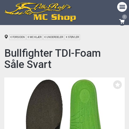
0
FORSIDEN
MC KLÆR
UNDERDELER
STØVLER
Bullfighter TDI-Foam
Såle Svart