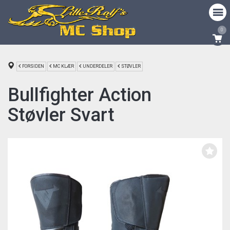
0
FORSIDEN
MC KLÆR
UNDERDELER
STØVLER
Bullfighter Action
Støvler Svart