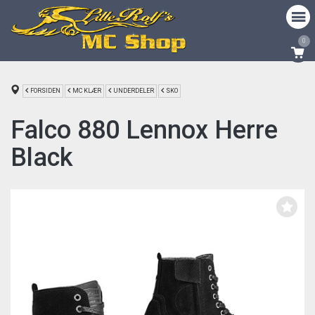
0
FORSIDEN
MC KLÆR
UNDERDELER
SKO
Falco 880 Lennox Herre
Black