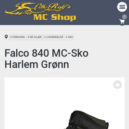
0
FORSIDEN
MC KLÆR
UNDERDELER
SKO
Falco 840 MC-Sko
Harlem Grønn