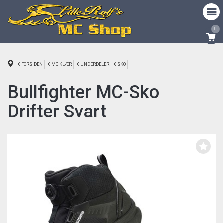
0
FORSIDEN
MC KLÆR
UNDERDELER
SKO
Bullfighter MC-Sko
Drifter Svart