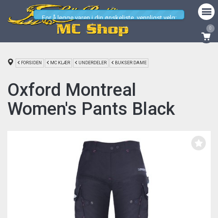
For å legge varen i din ønskeliste, vennligst velg:
Størrelse
0
FORSIDEN
MC KLÆR
UNDERDELER
BUKSER DAME
Oxford Montreal
Women's Pants Black