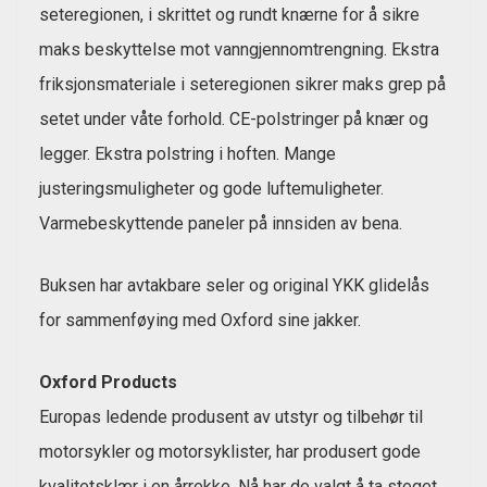
seteregionen, i skrittet og rundt knærne for å sikre
maks beskyttelse mot vanngjennomtrengning. Ekstra
friksjonsmateriale i seteregionen sikrer maks grep på
setet under våte forhold. CE-polstringer på knær og
legger. Ekstra polstring i hoften. Mange
justeringsmuligheter og gode luftemuligheter.
Varmebeskyttende paneler på innsiden av bena.
Buksen har avtakbare seler og original YKK glidelås
for sammenføying med Oxford sine jakker.
Oxford Products
Europas ledende produsent av utstyr og tilbehør til
motorsykler og motorsyklister, har produsert gode
kvalitetsklær i en årrekke. Nå har de valgt å ta steget