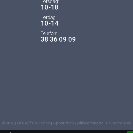
Torsdag:
10-18
Lørdag:
10-14
Telefon:
38 36 09 09
© 2026 | LilleRolf's MC Shop | E-post: butikk@lillerolf-mc.no
Uni Micro Web