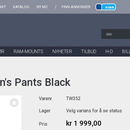
AKT
KATALOG
NY MC
FINN-ANNONSER
ØR
RAM-MOUNTS
NYHETER
TILBUD
H-D
BIL
's Pants Black
Varenr.
TW352
Lager
Velg varians for å se status
kr 1 999,00
Pris