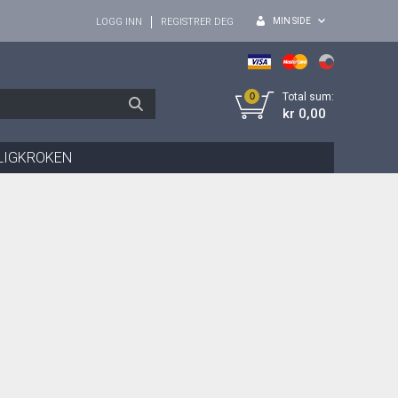
MIN SIDE
LOGG INN
REGISTRER DEG
0
Total sum:
kr 0,00
LIGKROKEN