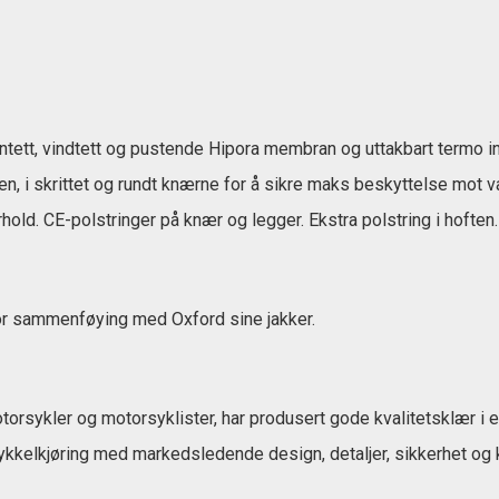
ntett, vindtett og pustende Hipora membran og uttakbart termo i
, i skrittet og rundt knærne for å sikre maks beskyttelse mot v
hold. CE-polstringer på knær og legger. Ekstra polstring i hofte
for sammenføying med Oxford sine jakker.
torsykler og motorsyklister, har produsert gode kvalitetsklær i e
ykkelkjøring med markedsledende design, detaljer, sikkerhet og k