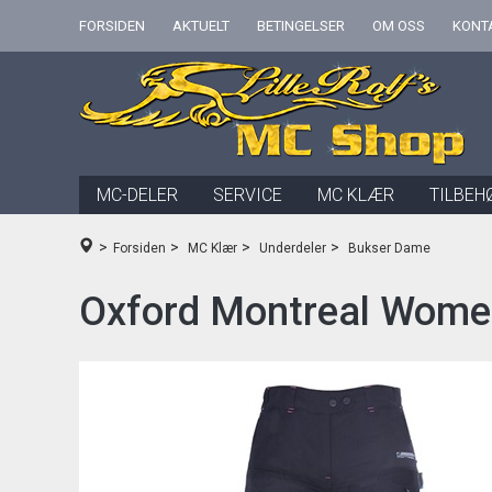
FORSIDEN
AKTUELT
BETINGELSER
OM OSS
KONT
MC-DELER
SERVICE
MC KLÆR
TILBEH
>
>
>
>
Forsiden
MC Klær
Underdeler
Bukser Dame
Oxford Montreal Women