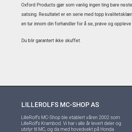
Oxford Products gjør som vanlig ingen ting bare neste
satsing. Resultatet er en serie med topp kvalitetsklæ
en tur innom din forhandler for å se, prøve og opplev
Du blir garantert ikke skuffet.
LILLEROLFS MC-SHOP AS
LilleRolf's MC-Shop ble etablert våren 2002 som
LilleRolf's Krambod. Vi har i alle år levert deler og
utstyr til MC, og da med hovedvekt på Honda