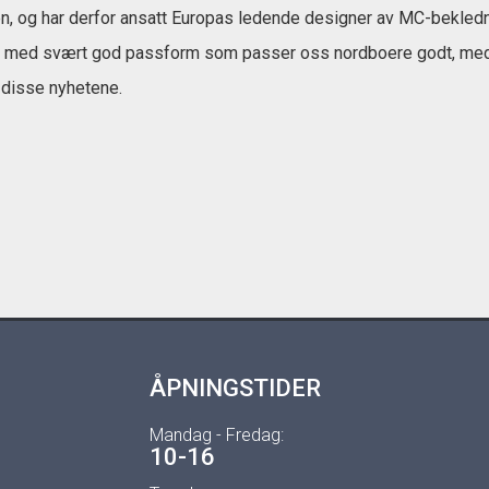
n, og har derfor ansatt Europas ledende designer av MC-bekledning
r med svært god passform som passer oss nordboere godt, med det
e disse nyhetene.
ÅPNINGSTIDER
Mandag - Fredag:
10-16