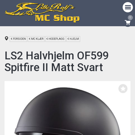
0
FORSIDEN
MC KLÆR
HODEPLAGG
HJELM
LS2 Halvhjelm OF599
Spitfire II Matt Svart