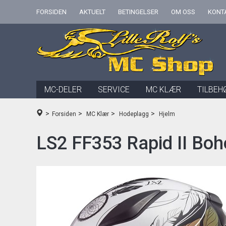
FORSIDEN
AKTUELT
BETINGELSER
OM OSS
KONT
MC-DELER
SERVICE
MC KLÆR
TILBEH
>
>
>
>
Forsiden
MC Klær
Hodeplagg
Hjelm
LS2 FF353 Rapid II Bo