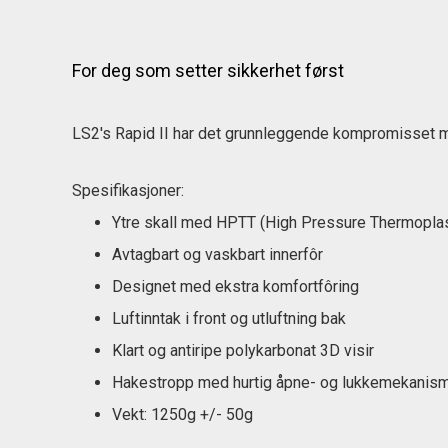
For deg som setter sikkerhet først
LS2's Rapid II har det grunnleggende kompromisset me
Spesifikasjoner:
Ytre skall med HPTT (High Pressure Thermoplas
Avtagbart og vaskbart innerfôr
Designet med ekstra komfortfôring
Luftinntak i front og utluftning bak
Klart og antiripe polykarbonat 3D visir
Hakestropp med hurtig åpne- og lukkemekanis
Vekt: 1250g +/- 50g