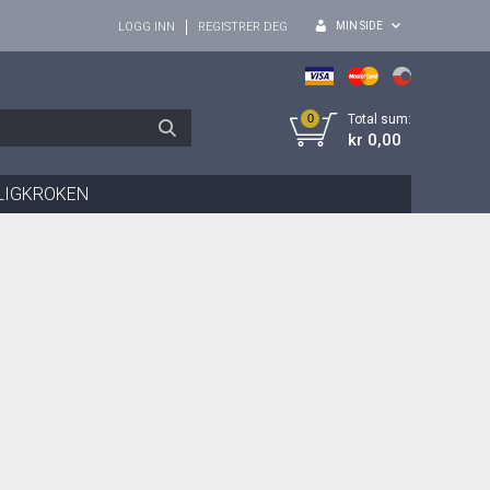
MIN SIDE
LOGG INN
REGISTRER DEG
0
Total sum:
kr 0,00
LIGKROKEN