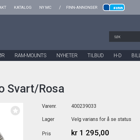
AKT
KATALOG
NY MC
FINN-ANNONSER
ØR
RAM-MOUNTS
NYHETER
TILBUD
H-D
BIL
ho Svart/Rosa
Varenr.
400239033
Lager
Velg varians for å se status
kr 1 295,00
Pris