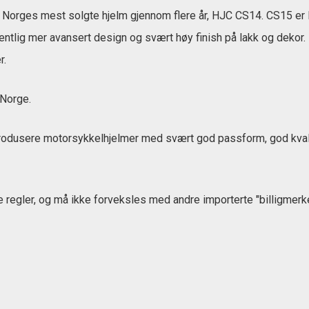
Norges mest solgte hjelm gjennom flere år, HJC CS14. CS15 er le
esentlig mer avansert design og svært høy finish på lakk og deko
r.
 Norge.
å produsere motorsykkelhjelmer med svært god passform, god kva
e regler, og må ikke forveksles med andre importerte "billigmerke