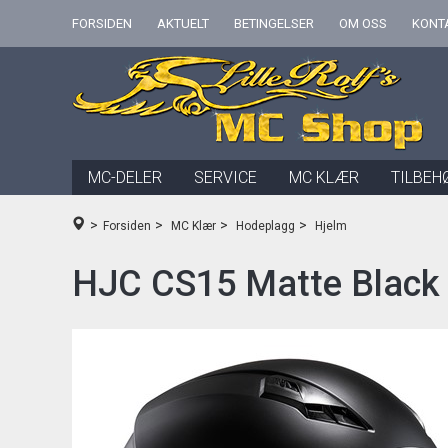
FORSIDEN
AKTUELT
BETINGELSER
OM OSS
KONT
MC-DELER
SERVICE
MC KLÆR
TILBEH
>
>
>
>
Forsiden
MC Klær
Hodeplagg
Hjelm
HJC CS15 Matte Black