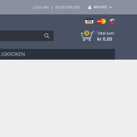
MIN SIDE
LOGG INN
REGISTRER DEG
0
Total sum:
kr 0,00
LIGKROKEN