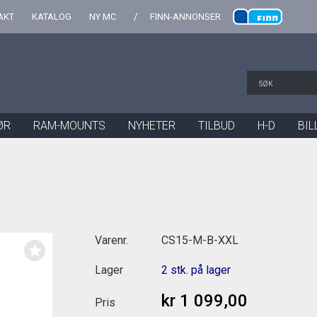
AKT
KATALOG
NY MC
FINN-ANNONSER
ØR
RAM-MOUNTS
NYHETER
TILBUD
H-D
BIL
Varenr.
CS15-M-B-XXL
Lager
2 stk. på lager
kr 1 099,00
Pris