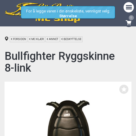
For å legge varen i din ønskeliste, vennligst velg:
Størrelse
0
FORSIDEN
MC KLÆR
ANNET
BESKYTTELSE
Bullfighter Ryggskinne
8-link