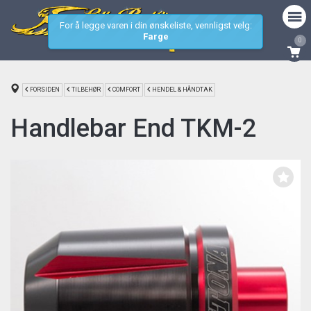
For å legge varen i din ønskeliste, vennligst velg:
Farge
0
FORSIDEN
TILBEHØR
COMFORT
HENDEL & HÅNDTAK
Handlebar End TKM-2