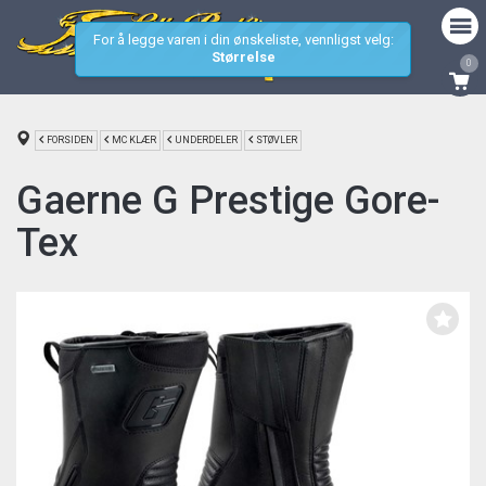
For å legge varen i din ønskeliste, vennligst velg:
Størrelse
0
FORSIDEN
MC KLÆR
UNDERDELER
STØVLER
Gaerne G Prestige Gore-
Tex