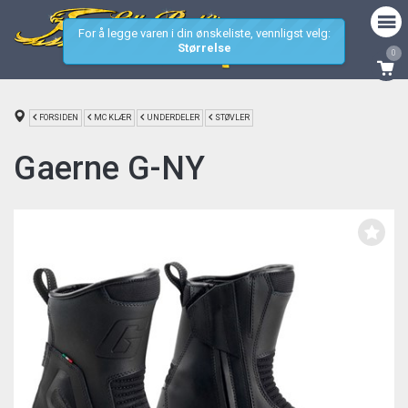
For å legge varen i din ønskeliste, vennligst velg:
Størrelse
0
FORSIDEN
MC KLÆR
UNDERDELER
STØVLER
Gaerne G-NY