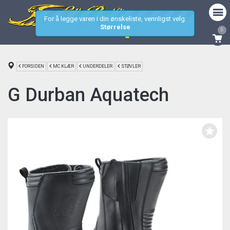
For å legge varen i din ønskeliste, vennligst velg:
Størrelse
0
FORSIDEN
MC KLÆR
UNDERDELER
STØVLER
G Durban Aquatech