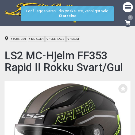
For å legge varen i din ønskeliste, vennligst velg:
Størrelse
0
FORSIDEN
MC KLÆR
HODEPLAGG
HJELM
LS2 MC-Hjelm FF353
Rapid II Rokku Svart/Gul