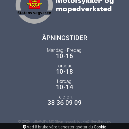
ÅPNINGSTIDER
Mandag - Fredag:
10-16
Torsdag:
10-18
Lørdag:
10-14
Telefon:
38 36 09 09
© 2026 | LilleRolf's MC Shop | E-post: butikk@lillerolf-mc.no
Ved å bruke våre tjenester godtar du
Cookie