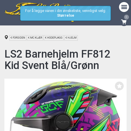
For å legge varen i din ønskeliste, vennligst velg:
Størrelse
0
FORSIDEN
MC KLÆR
HODEPLAGG
HJELM
LS2 Barnehjelm FF812
Kid Svent Blå/Grønn